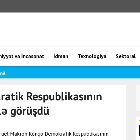
iyyət və İncəsənət
İdman
Texnologiya
Sektoral
yil..
atik Respublikasının
ilə görüşdü
manuel Makron Konqo Demokratik Respublikasının