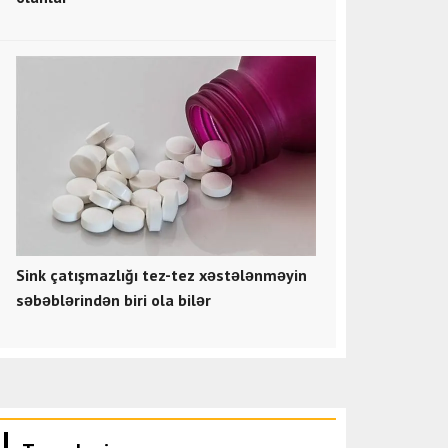
Sink çatışmazlığı tez-tez xəstələnməyin
səbəblərindən biri ola bilər