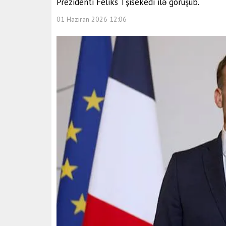
Prezidenti Feliks Tşisekedi ilə görüşüb.
01 Haziran 2026 12:06