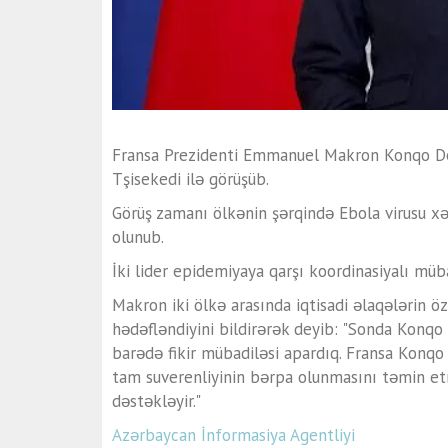
Fransa Prezidenti Emmanuel Makron Konqo Dem
Tşisekedi ilə görüşüb.
Görüş zamanı ölkənin şərqində Ebola virusu xə
olunub.
İki lider epidemiyaya qarşı koordinasiyalı müb
Makron iki ölkə arasında iqtisadi əlaqələrin ö
hədəfləndiyini bildirərək deyib: "Sonda Konqo
barədə fikir mübadiləsi apardıq. Fransa Konqo
tam suverenliyinin bərpa olunmasını təmin e
dəstəkləyir."
Azərbaycan İnformasiya Agentliyi