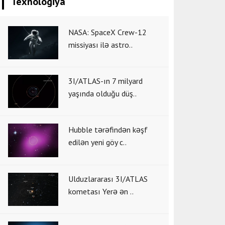
Texnologiya
NASA: SpaceX Crew-12
missiyası ilə astro..
3I/ATLAS-ın 7 milyard
yaşında olduğu düş..
Hubble tərəfindən kəşf
edilən yeni göy c..
Ulduzlararası 3I/ATLAS
kometası Yerə ən ..