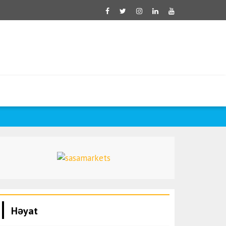
Zelenski: H
Həyat