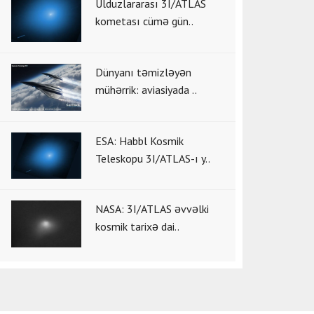
Ulduzlararası 3I/ATLAS
kometası cümə gün..
Dünyanı təmizləyən
mühərrik: aviasiyada ..
ESA: Habbl Kosmik
Teleskopu 3I/ATLAS-ı y..
NASA: 3I/ATLAS əvvəlki
kosmik tarixə dai..