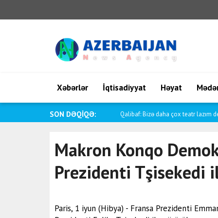
Xəbərlər
İqtisadiyyat
Həyat
Mədən
SON DƏQİQƏ:
Qalibaf: Bizə daha çox teatr lazım de
Makron Konqo Demokr
Prezidenti Tşisekedi 
Paris, 1 iyun (Hibya) - Fransa Prezidenti Em