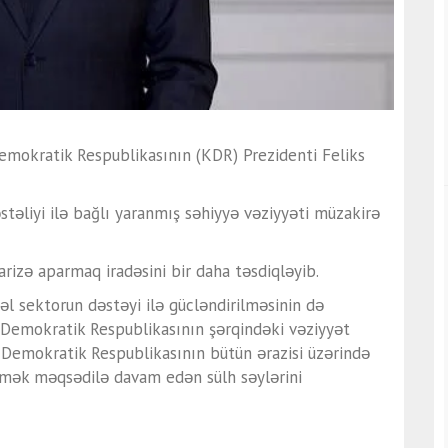
okratik Respublikasının (KDR) Prezidenti Feliks
stəliyi ilə bağlı yaranmış səhiyyə vəziyyəti müzakirə
arizə aparmaq iradəsini bir daha təsdiqləyib.
zəl sektorun dəstəyi ilə gücləndirilməsinin də
 Demokratik Respublikasının şərqindəki vəziyyət
 Demokratik Respublikasının bütün ərazisi üzərində
tmək məqsədilə davam edən sülh səylərini