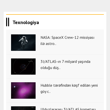
Texnologiya
NASA: SpaceX Crew-12 missiyası
ilə astro..
3I/ATLAS-ın 7 milyard yaşında
olduğu düş..
Hubble tərəfindən kəşf edilən yeni
göy c..
Ulduzlararası 3I/ATLAS kometası