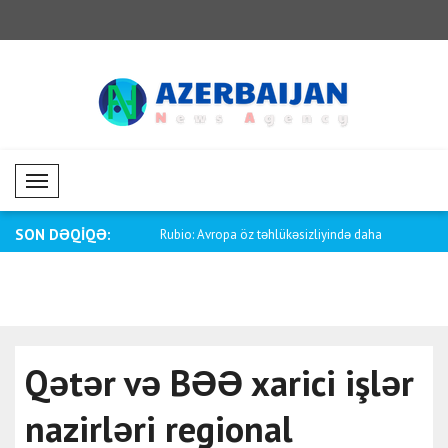
Mobil Menü
SON DƏQİQƏ:
isirin xarici işlər nazirlə..
Rubio: Avropa öz təhlükəsizliyində daha
Zelenski: U
..
Qətər və BƏƏ xarici işlər
nazirləri regional