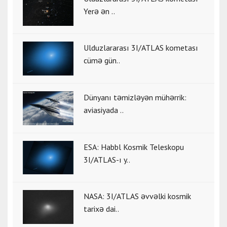
Yerə ən ..
Ulduzlararası 3I/ATLAS kometası
cümə gün..
Dünyanı təmizləyən mühərrik:
aviasiyada ..
ESA: Habbl Kosmik Teleskopu
3I/ATLAS-ı y..
NASA: 3I/ATLAS əvvəlki kosmik
tarixə dai..