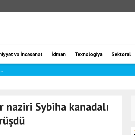
iyyət və İncəsənət
İdman
Texnologiya
Sektoral
..
r naziri Sybiha kanadalı
rüşdü