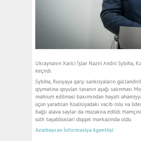
Ukraynanın Xarici İşlər Naziri Andrii Sybiha, K
keçirdi.
Sybiha, Rusiyaya qarşı sanksiyaların gücləndir
qiymətinə qoyulan tavanın aşağı salınması M
məhrum edilməsi baxımından həyati əhəmiyyət d
üçün yaradılan Koalisiyadakı vacib rolu və lid
bağlı əlavə səylər də müzakirə edildi. Həmçin
sülh təşəbbüsləri diqqət mərkəzində oldu.
Azərbaycan İnformasiya Agentliyi