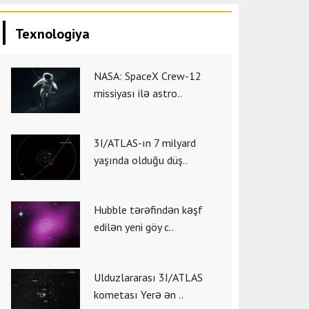
Texnologiya
NASA: SpaceX Crew-12
missiyası ilə astro..
3I/ATLAS-ın 7 milyard
yaşında olduğu düş..
Hubble tərəfindən kəşf
edilən yeni göy c..
Ulduzlararası 3I/ATLAS
kometası Yerə ən ..