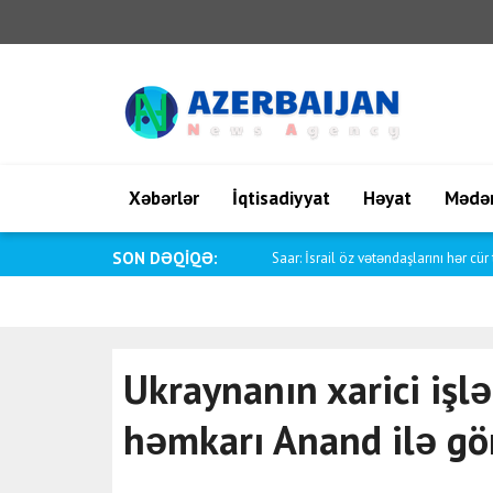
Xəbərlər
İqtisadiyyat
Həyat
Mədən
SON DƏQİQƏ:
Saar: İsrail öz vətəndaşlarını hər cür t
Ukraynanın xarici işlə
həmkarı Anand ilə gö