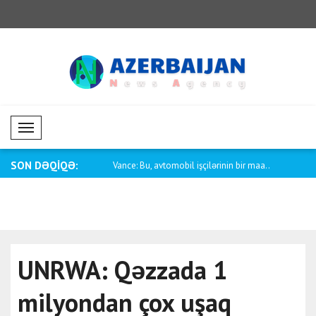
Mobil Menü
SON DƏQİQƏ:
rbaycan-ABŞ münasibətləri
Vance: Bu, avtomobil işçilərinin bir maa..
Pakistanın x
UNRWA: Qəzzada 1
milyondan çox uşaq