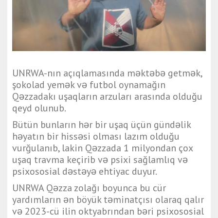
UNRWA-nın açıqlamasında məktəbə getmək,
şokolad yemək və futbol oynamağın
Qəzzadakı uşaqların arzuları arasında olduğu
qeyd olunub.
Bütün bunların hər bir uşaq üçün gündəlik
həyatın bir hissəsi olması lazım olduğu
vurğulanıb, lakin Qəzzada 1 milyondan çox
uşaq travma keçirib və psixi sağlamlıq və
psixososial dəstəyə ehtiyac duyur.
UNRWA Qəzza zolağı boyunca bu cür
yardımların ən böyük təminatçısı olaraq qalır
və 2023-cü ilin oktyabrından bəri psixososial