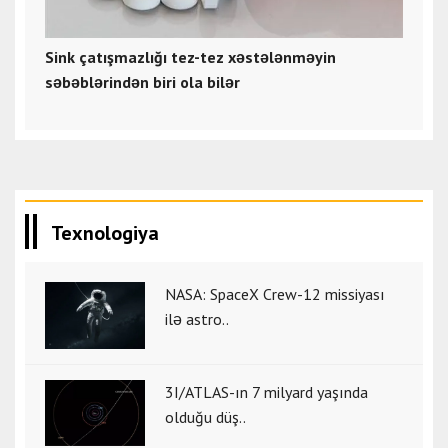
Sink çatışmazlığı tez-tez xəstələnməyin
səbəblərindən biri ola bilər
Texnologiya
NASA: SpaceX Crew-12 missiyası
ilə astro..
3I/ATLAS-ın 7 milyard yaşında
olduğu düş..