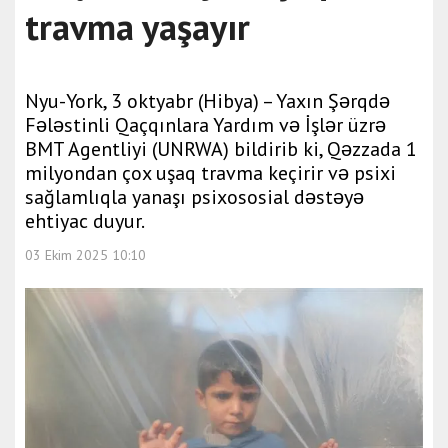
travma yaşayır
Nyu-York, 3 oktyabr (Hibya) – Yaxın Şərqdə
Fələstinli Qaçqınlara Yardım və İşlər üzrə
BMT Agentliyi (UNRWA) bildirib ki, Qəzzada 1
milyondan çox uşaq travma keçirir və psixi
sağlamlıqla yanaşı psixososial dəstəyə
ehtiyac duyur.
03 Ekim 2025 10:10