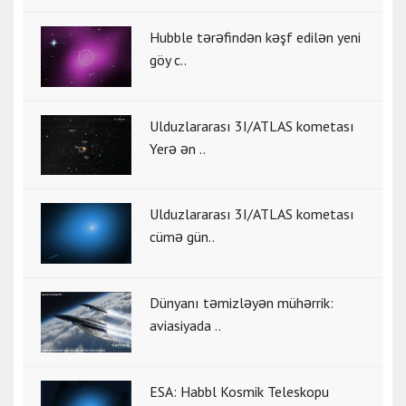
Hubble tərəfindən kəşf edilən yeni
göy c..
Ulduzlararası 3I/ATLAS kometası
Yerə ən ..
Ulduzlararası 3I/ATLAS kometası
cümə gün..
Dünyanı təmizləyən mühərrik:
aviasiyada ..
ESA: Habbl Kosmik Teleskopu