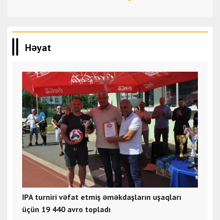
Həyat
IPA turniri vəfat etmiş əməkdaşların uşaqları
üçün 19 440 avro topladı