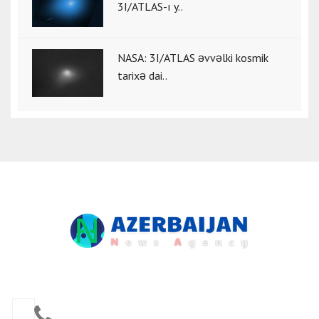
3I/ATLAS-ı y..
NASA: 3I/ATLAS əvvəlki kosmik
tarixə dai..