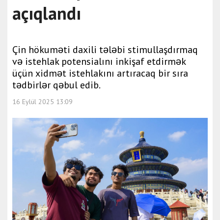
açıqlandı
Çin hökuməti daxili tələbi stimullaşdırmaq
və istehlak potensialını inkişaf etdirmək
üçün xidmət istehlakını artıracaq bir sıra
tədbirlər qəbul edib.
16 Eylül 2025 13:09