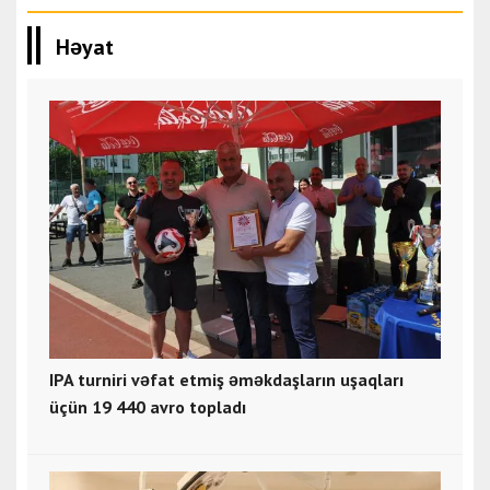
Həyat
IPA turniri vəfat etmiş əməkdaşların uşaqları
üçün 19 440 avro topladı