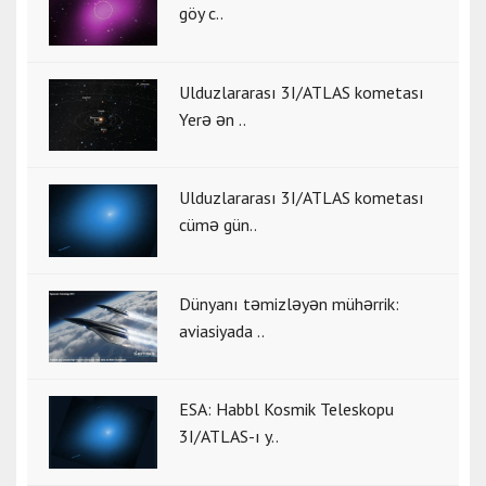
göy c..
Ulduzlararası 3I/ATLAS kometası
Yerə ən ..
Ulduzlararası 3I/ATLAS kometası
cümə gün..
Dünyanı təmizləyən mühərrik:
aviasiyada ..
ESA: Habbl Kosmik Teleskopu
3I/ATLAS-ı y..