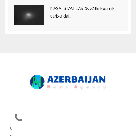
NASA: 3I/ATLAS əvvəlki kosmik
tarixə dai..
Ü
n