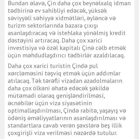
Bundan əlavə, Çin daha çox beynəlxalq idman
tədbirinə ev sahibliyi edəcək, yüksək
səviyyəli səhiyyə xidmətləri, əyləncə və
turizm sektorlarında bazara çıxışı
asanlaşdıracaq və istehlaka yönəlmiş kredit
dəstəyini artıracaq. Daha çox xarici
investisiya və özəl kapitalı Çinə cəlb etmək
üçün məhdudlaşdırıcı tədbirlər azaldılacaq.
Daha çox xarici turistin Çində pul
xərcləməsini təşviq etmək üçün addımlar
atılacaq. Tək tərəfli vizadan azadolmaların
daha çox ölkəni əhatə edəcək şəkildə
mütəmadi olaraq genişləndirilməsi,
əcnəbilər üçün viza siyasətinin
optimallaşdırılması, Çində rabitə, yaşayış və
ödəniş əməliyyatlarının asanlaşdırılması və
standartlara cavab verən şəxslərə beş illik
çoxgirişli viza verilməsi nəzərdə tutulur.