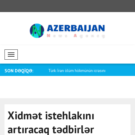
Mobil Menü
SON DƏQİQƏ:
raynanın ballistik imkanları..
Türk: İran ölüm hökmünün icrasını
Tramp: Xəy
dayand..
sızdır..
Xidmət istehlakını
artıracaq tədbirlər