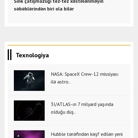
Sink çatışmazlığı tez-tez xəstələnməyin
səbəblərindən biri ola bilər
Texnologiya
NASA: SpaceX Crew-12 missiyası
ilə astro..
3I/ATLAS-ın 7 milyard yaşında
olduğu düş..
Hubble tərəfindən kəşf edilən yeni