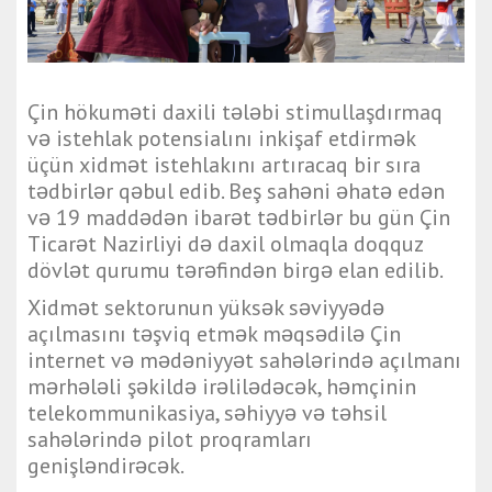
Çin hökuməti daxili tələbi stimullaşdırmaq
və istehlak potensialını inkişaf etdirmək
üçün xidmət istehlakını artıracaq bir sıra
tədbirlər qəbul edib. Beş sahəni əhatə edən
və 19 maddədən ibarət tədbirlər bu gün Çin
Ticarət Nazirliyi də daxil olmaqla doqquz
dövlət qurumu tərəfindən birgə elan edilib.
Xidmət sektorunun yüksək səviyyədə
açılmasını təşviq etmək məqsədilə Çin
internet və mədəniyyət sahələrində açılmanı
mərhələli şəkildə irəlilədəcək, həmçinin
telekommunikasiya, səhiyyə və təhsil
sahələrində pilot proqramları
genişləndirəcək.