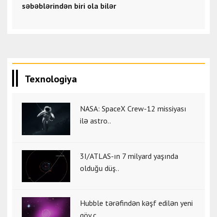
səbəblərindən biri ola bilər
Texnologiya
NASA: SpaceX Crew-12 missiyası
ilə astro..
3I/ATLAS-ın 7 milyard yaşında
olduğu düş..
Hubble tərəfindən kəşf edilən yeni
göy c..