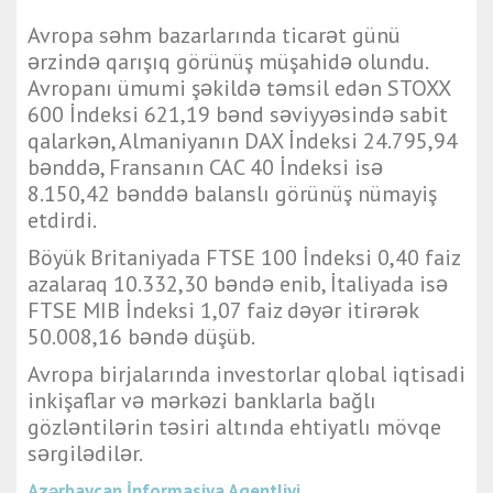
Avropa səhm bazarlarında ticarət günü
ərzində qarışıq görünüş müşahidə olundu.
Avropanı ümumi şəkildə təmsil edən STOXX
600 İndeksi 621,19 bənd səviyyəsində sabit
qalarkən, Almaniyanın DAX İndeksi 24.795,94
bənddə, Fransanın CAC 40 İndeksi isə
8.150,42 bənddə balanslı görünüş nümayiş
etdirdi.
Böyük Britaniyada FTSE 100 İndeksi 0,40 faiz
azalaraq 10.332,30 bəndə enib, İtaliyada isə
FTSE MIB İndeksi 1,07 faiz dəyər itirərək
50.008,16 bəndə düşüb.
Avropa birjalarında investorlar qlobal iqtisadi
inkişaflar və mərkəzi banklarla bağlı
gözləntilərin təsiri altında ehtiyatlı mövqe
sərgilədilər.
Azərbaycan İnformasiya Agentliyi