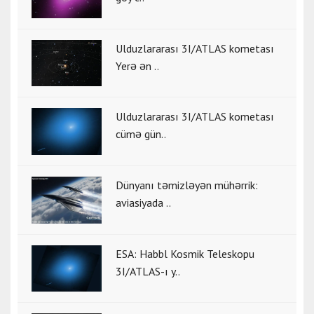
Ulduzlararası 3I/ATLAS kometası
Yerə ən ..
Ulduzlararası 3I/ATLAS kometası
cümə gün..
Dünyanı təmizləyən mühərrik:
aviasiyada ..
ESA: Habbl Kosmik Teleskopu
3I/ATLAS-ı y..