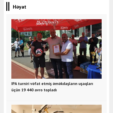
Həyat
IPA turniri vəfat etmiş əməkdaşların uşaqları
üçün 19 440 avro topladı