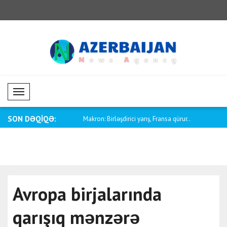
Mobil Menü
SON DƏQİQƏ:
vio Berruti ilə bağlı başsağ..
Makron: Birləşdirici yarış, Fransa qürur..
Radman: Ə
nəsi..
Avropa birjalarında
qarışıq mənzərə