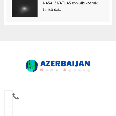
NASA: 3I/ATLAS əvvəlki kosmik
tarixə dai..
Ü
n