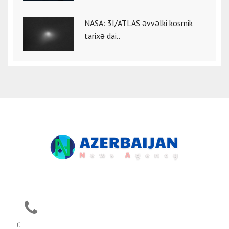
NASA: 3I/ATLAS əvvəlki kosmik
tarixə dai..
Ü