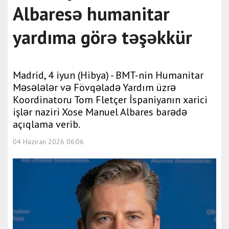
Albaresə humanitar
yardıma görə təşəkkür
Madrid, 4 iyun (Hibya) - BMT-nin Humanitar
Məsələlər və Fövqəladə Yardım üzrə
Koordinatoru Tom Fletçer İspaniyanın xarici
işlər naziri Xose Manuel Albares barədə
açıqlama verib.
04 Haziran 2026 06:06