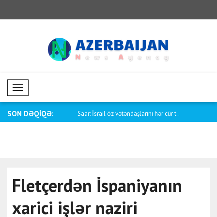
Mobil Menü
SON DƏQİQƏ:
yük Britaniyanın Milli
Saar: İsrail öz vətəndaşlarını hər cür t..
Tayani: Kia
Fletçerdən İspaniyanın
xarici işlər naziri