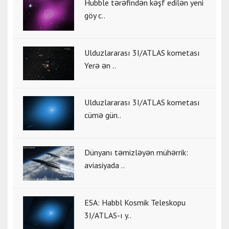
Hubble tərəfindən kəşf edilən yeni
göy c..
Ulduzlararası 3I/ATLAS kometası
Yerə ən ..
Ulduzlararası 3I/ATLAS kometası
cümə gün..
Dünyanı təmizləyən mühərrik:
aviasiyada ..
ESA: Habbl Kosmik Teleskopu
3I/ATLAS-ı y..