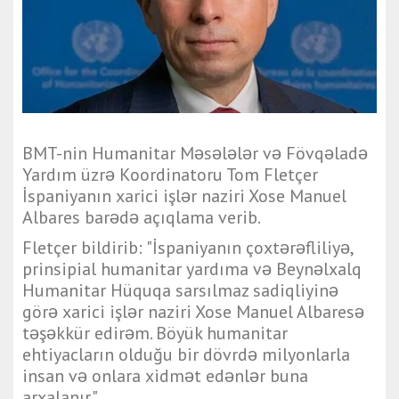
BMT-nin Humanitar Məsələlər və Fövqəladə
Yardım üzrə Koordinatoru Tom Fletçer
İspaniyanın xarici işlər naziri Xose Manuel
Albares barədə açıqlama verib.
Fletçer bildirib: "İspaniyanın çoxtərəfliliyə,
prinsipial humanitar yardıma və Beynəlxalq
Humanitar Hüquqa sarsılmaz sadiqliyinə
görə xarici işlər naziri Xose Manuel Albaresə
təşəkkür edirəm. Böyük humanitar
ehtiyacların olduğu bir dövrdə milyonlarla
insan və onlara xidmət edənlər buna
arxalanır."