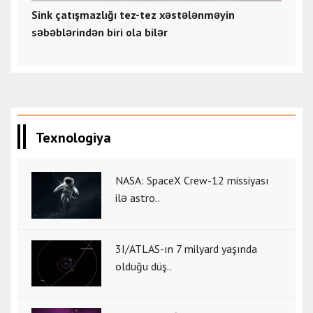
Sink çatışmazlığı tez-tez xəstələnməyin
səbəblərindən biri ola bilər
Texnologiya
NASA: SpaceX Crew-12 missiyası
ilə astro..
3I/ATLAS-ın 7 milyard yaşında
olduğu düş..