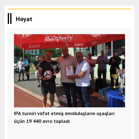
Həyat
IPA turniri vəfat etmiş əməkdaşların uşaqları
üçün 19 440 avro topladı