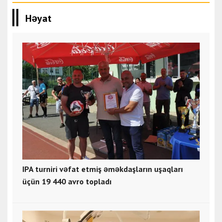
Həyat
IPA turniri vəfat etmiş əməkdaşların uşaqları
üçün 19 440 avro topladı