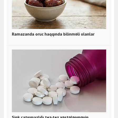
Ramazanda oruc haqqında bilinməli olanlar
Sink çatışmazlığı tez-tez xəstələnməyin