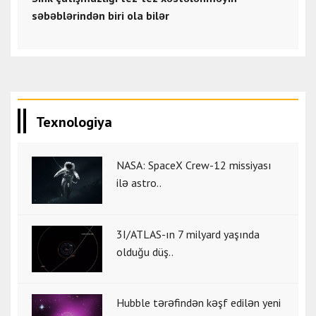
səbəblərindən biri ola bilər
Texnologiya
NASA: SpaceX Crew-12 missiyası
ilə astro..
3I/ATLAS-ın 7 milyard yaşında
olduğu düş..
Hubble tərəfindən kəşf edilən yeni