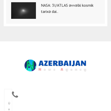
NASA: 3I/ATLAS əvvəlki kosmik
tarixə dai..
Ü
n