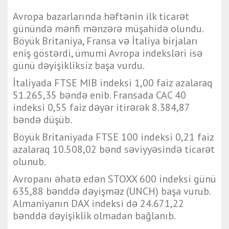
Avropa bazarlarında həftənin ilk ticarət
günündə mənfi mənzərə müşahidə olundu.
Böyük Britaniya, Fransa və İtaliya birjaları
eniş göstərdi, ümumi Avropa indeksləri isə
günü dəyişikliksiz başa vurdu.
İtaliyada FTSE MIB indeksi 1,00 faiz azalaraq
51.265,35 bəndə enib. Fransada CAC 40
indeksi 0,55 faiz dəyər itirərək 8.384,87
bəndə düşüb.
Böyük Britaniyada FTSE 100 indeksi 0,21 faiz
azalaraq 10.508,02 bənd səviyyəsində ticarət
olunub.
Avropanı əhatə edən STOXX 600 indeksi günü
635,88 bənddə dəyişməz (UNCH) başa vurub.
Almaniyanın DAX indeksi də 24.671,22
bənddə dəyişiklik olmadan bağlanıb.