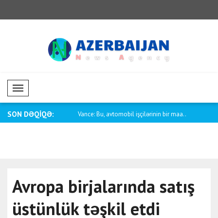
Mobil Menü
SON DƏQİQƏ:
rbaycan-ABŞ münasibətləri
Vance: Bu, avtomobil işçilərinin bir maa..
Pakistanın x
Avropa birjalarında satış
üstünlük təşkil etdi