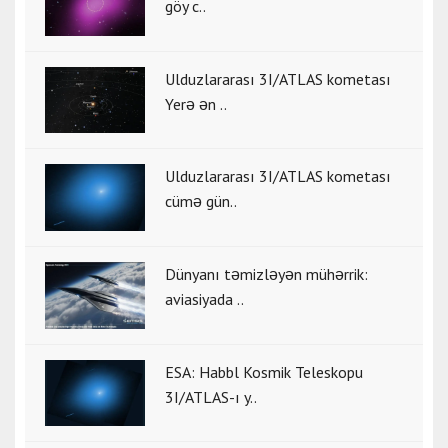
göy c..
Ulduzlararası 3I/ATLAS kometası
Yerə ən ..
Ulduzlararası 3I/ATLAS kometası
cümə gün..
Dünyanı təmizləyən mühərrik:
aviasiyada ..
ESA: Habbl Kosmik Teleskopu
3I/ATLAS-ı y..