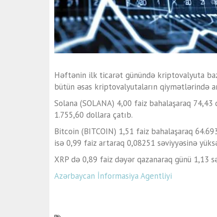
Həftənin ilk ticarət günündə kriptovalyuta ba
bütün əsas kriptovalyutaların qiymətlərində 
Solana (SOLANA) 4,00 faiz bahalaşaraq 74,43 d
1.755,60 dollara çatıb.
Bitcoin (BITCOIN) 1,51 faiz bahalaşaraq 64.6
isə 0,99 faiz artaraq 0,08251 səviyyəsinə yüksə
XRP də 0,89 faiz dəyər qazanaraq günü 1,13 s
Azərbaycan İnformasiya Agentliyi