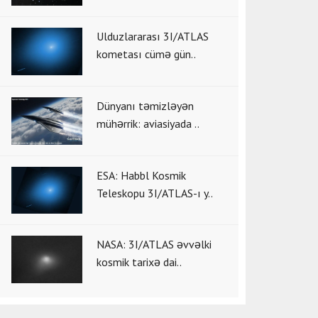
Ulduzlararası 3I/ATLAS
kometası cümə gün..
Dünyanı təmizləyən
mühərrik: aviasiyada ..
ESA: Habbl Kosmik
Teleskopu 3I/ATLAS-ı y..
NASA: 3I/ATLAS əvvəlki
kosmik tarixə dai..