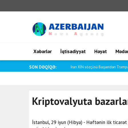
Xəbərlər
İqtisadiyyat
Həyat
Mədən
SON DƏQİQƏ:
Saar: Argentina ilə münasibətləri da
Kriptovalyuta bazarl
İstanbul, 29 iyun (Hibya) - Həftənin ilk tica