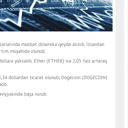
zarlarında müsbət dinamika qeydə alınıb. İzlənilən
artım müşahidə olunub.
ollara yüksəlib. Ether (ETHER) isə 2,05 faiz artaraq
93,34 dollardan ticarət olunub, Dogecoin (DOGECOIN)
lib.
əviyyəsində başa vurub.