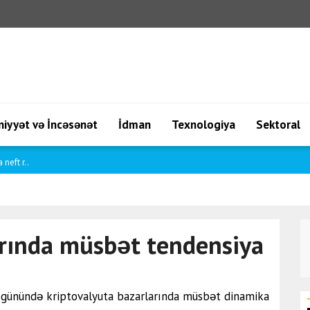
iyyət və İncəsənət
İdman
Texnologiya
Sektoral
ha d..
arında müsbət tendensiya
rət günündə kriptovalyuta bazarlarında müsbət dinamika