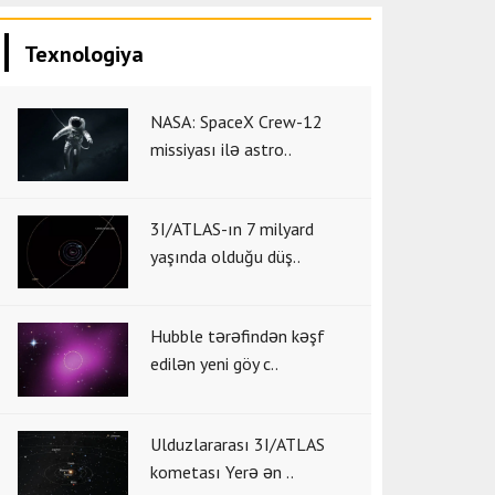
Texnologiya
NASA: SpaceX Crew-12
missiyası ilə astro..
3I/ATLAS-ın 7 milyard
yaşında olduğu düş..
Hubble tərəfindən kəşf
edilən yeni göy c..
Ulduzlararası 3I/ATLAS
kometası Yerə ən ..