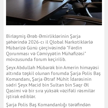
Birləşmiş Ərəb Əmirliklərinin Şarja
şəhərində 2026-cı il Qlobal Narkotiklərlə
Mübarizə Günü çərçivəsində "Fərdin
Qorunması və Cəmiyyətin Mühafizəsi"
mövzusunda forum keçirilib.
Şeyx Abdullah Mübarək bin Amerin himayəsi
altında təşkil olunan forumda Şarja Polis Baş
Komandanı, Şarja Ətraf Mühit İdarəsinin
sədri Şeyx Macid bin Sultan bin Saqr Əl
Qasimi və bir sıra yüksək vəzifəli rəsmilər
iştirak ediblər.
Şarja Polis Baş Komandanlığı tərəfindən