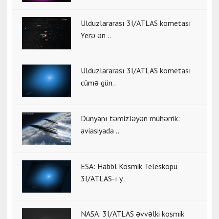
Ulduzlararası 3I/ATLAS kometası
Yerə ən ..
Ulduzlararası 3I/ATLAS kometası
cümə gün..
Dünyanı təmizləyən mühərrik:
aviasiyada ..
ESA: Habbl Kosmik Teleskopu
3I/ATLAS-ı y..
NASA: 3I/ATLAS əvvəlki kosmik