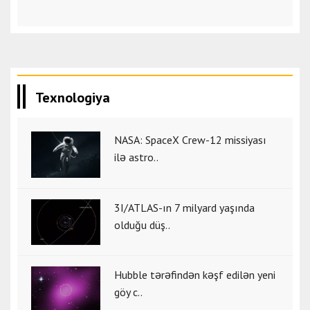
Texnologiya
NASA: SpaceX Crew-12 missiyası
ilə astro..
3I/ATLAS-ın 7 milyard yaşında
olduğu düş..
Hubble tərəfindən kəşf edilən yeni
göy c..