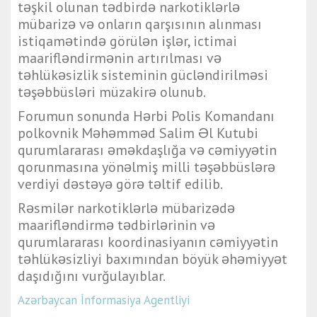
təşkil olunan tədbirdə narkotiklərlə
mübarizə və onların qarşısının alınması
istiqamətində görülən işlər, ictimai
maarifləndirmənin artırılması və
təhlükəsizlik sisteminin gücləndirilməsi
təşəbbüsləri müzakirə olunub.
Forumun sonunda Hərbi Polis Komandanı
polkovnik Məhəmməd Salim Əl Kutubi
qurumlararası əməkdaşlığa və cəmiyyətin
qorunmasına yönəlmiş milli təşəbbüslərə
verdiyi dəstəyə görə təltif edilib.
Rəsmilər narkotiklərlə mübarizədə
maarifləndirmə tədbirlərinin və
qurumlararası koordinasiyanın cəmiyyətin
təhlükəsizliyi baxımından böyük əhəmiyyət
daşıdığını vurğulayıblar.
Azərbaycan İnformasiya Agentliyi