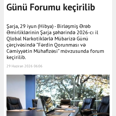
Günü Forumu keçirilib
Şarja, 29 iyun (Hibya) - Birləşmiş Ərəb
Əmirliklərinin Şarja şəhərində 2026-cı il
Qlobal Narkotiklərlə Mübarizə Günü
çərçivəsində "Fərdin Qorunması və
Cəmiyyətin Mühafizəsi" mövzusunda forum
keçirilib.
29 Haziran 2026 06:06