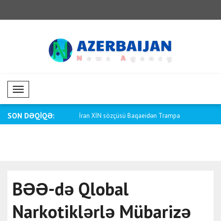
Mobil Menü
SON DƏQİQƏ:
özçüsü Baqaeidən Trampa
Saar: Argentina ilə münasibətləri daha
Fletcher: 
d..
səbəbindən
BƏƏ-də Qlobal
Narkotiklərlə Mübarizə