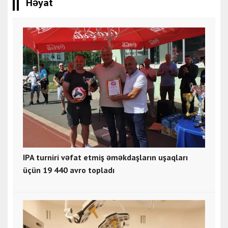
Həyat
IPA turniri vəfat etmiş əməkdaşların uşaqları
üçün 19 440 avro topladı