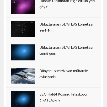
Hubble tərəfindən kəşf edilən yeni
göy c..
Ulduzlararası 3I/ATLAS kometası
Yerə ən ..
Ulduzlararası 3I/ATLAS kometası
cümə gün..
Dünyanı təmizləyən mühərrik:
aviasiyada ..
ESA: Habbl Kosmik Teleskopu
3I/ATLAS-ı y..