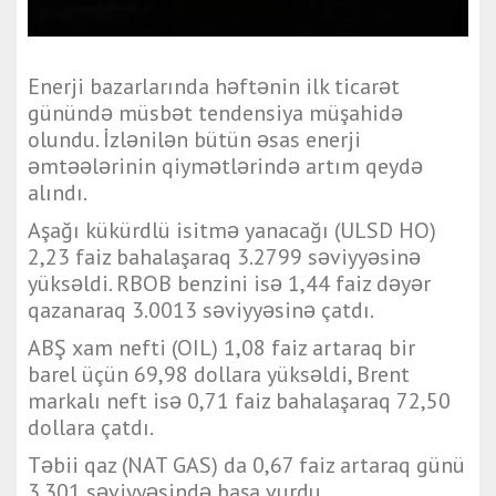
Enerji bazarlarında həftənin ilk ticarət
günündə müsbət tendensiya müşahidə
olundu. İzlənilən bütün əsas enerji
əmtəələrinin qiymətlərində artım qeydə
alındı.
Aşağı kükürdlü isitmə yanacağı (ULSD HO)
2,23 faiz bahalaşaraq 3.2799 səviyyəsinə
yüksəldi. RBOB benzini isə 1,44 faiz dəyər
qazanaraq 3.0013 səviyyəsinə çatdı.
ABŞ xam nefti (OIL) 1,08 faiz artaraq bir
barel üçün 69,98 dollara yüksəldi, Brent
markalı neft isə 0,71 faiz bahalaşaraq 72,50
dollara çatdı.
Təbii qaz (NAT GAS) da 0,67 faiz artaraq günü
3.301 səviyyəsində başa vurdu.