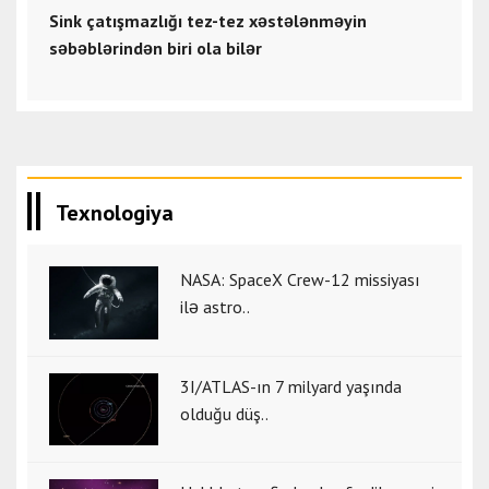
Sink çatışmazlığı tez-tez xəstələnməyin
səbəblərindən biri ola bilər
Texnologiya
NASA: SpaceX Crew-12 missiyası
ilə astro..
3I/ATLAS-ın 7 milyard yaşında
olduğu düş..