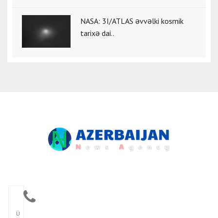
NASA: 3I/ATLAS əvvəlki kosmik
tarixə dai..
Ü