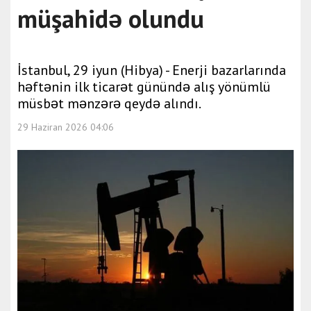
müşahidə olundu
İstanbul, 29 iyun (Hibya) - Enerji bazarlarında
həftənin ilk ticarət günündə alış yönümlü
müsbət mənzərə qeydə alındı.
29 Haziran 2026 04:06