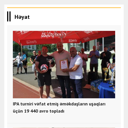
Həyat
IPA turniri vəfat etmiş əməkdaşların uşaqları
üçün 19 440 avro topladı