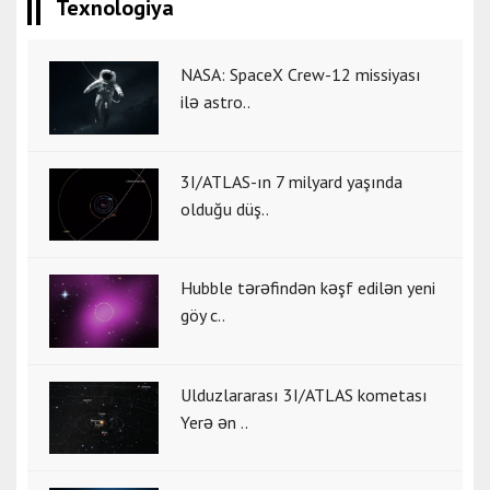
Texnologiya
NASA: SpaceX Crew-12 missiyası
ilə astro..
3I/ATLAS-ın 7 milyard yaşında
olduğu düş..
Hubble tərəfindən kəşf edilən yeni
göy c..
Ulduzlararası 3I/ATLAS kometası
Yerə ən ..