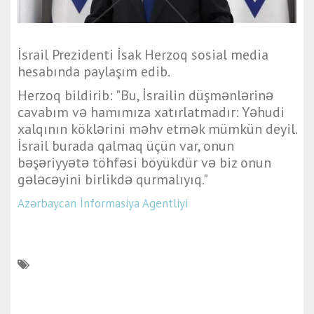
İsrail Prezidenti İsak Herzoq sosial media
hesabında paylaşım edib.
Herzoq bildirib: "Bu, İsrailin düşmənlərinə
cavabım və hamımıza xatırlatmadır: Yəhudi
xalqının köklərini məhv etmək mümkün deyil.
İsrail burada qalmaq üçün var, onun
bəşəriyyətə töhfəsi böyükdür və biz onun
gələcəyini birlikdə qurmalıyıq."
Azərbaycan İnformasiya Agentliyi