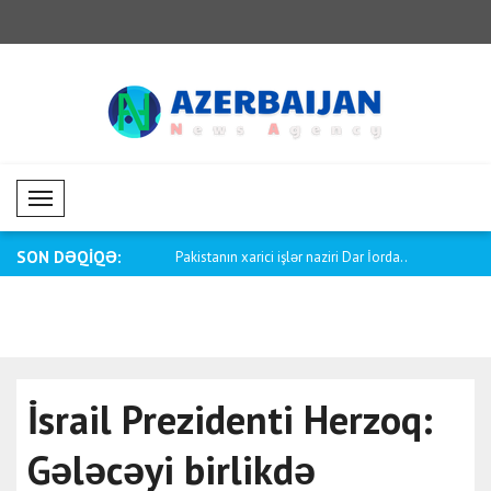
Mobil Menü
SON DƏQİQƏ:
vtomobil işçilərinin bir maa..
Pakistanın xarici işlər naziri Dar İorda..
Qətər Hörm
hücumu pi.
İsrail Prezidenti Herzoq:
Gələcəyi birlikdə