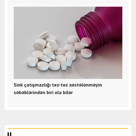
Sink çatışmazlığı tez-tez xəstələnməyin
səbəblərindən biri ola bilər