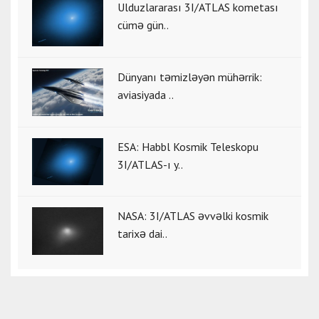
Ulduzlararası 3I/ATLAS kometası
cümə gün..
Dünyanı təmizləyən mühərrik:
aviasiyada ..
ESA: Habbl Kosmik Teleskopu
3I/ATLAS-ı y..
NASA: 3I/ATLAS əvvəlki kosmik
tarixə dai..