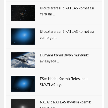
Ulduzlararası 3I/ATLAS kometası
Yerə ən ..
Ulduzlararası 3I/ATLAS kometası
cümə gün..
Dünyanı təmizləyən mühərrik:
aviasiyada ..
ESA: Habbl Kosmik Teleskopu
3I/ATLAS-ı y..
NASA: 3I/ATLAS əvvəlki kosmik