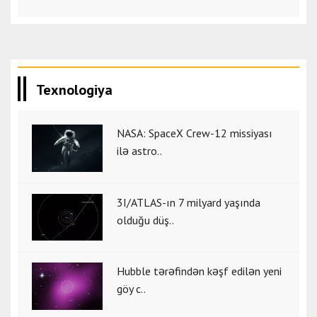
Texnologiya
NASA: SpaceX Crew-12 missiyası
ilə astro..
3I/ATLAS-ın 7 milyard yaşında
olduğu düş..
Hubble tərəfindən kəşf edilən yeni
göy c..