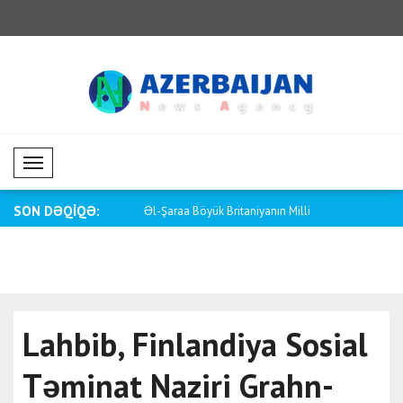
Mobil Menü
SON DƏQİQƏ:
yük Britaniyanın Milli
Saar: İsrail öz vətəndaşlarını hər cür t..
Tayani: Kia
Lahbib, Finlandiya Sosial
Təminat Naziri Grahn-