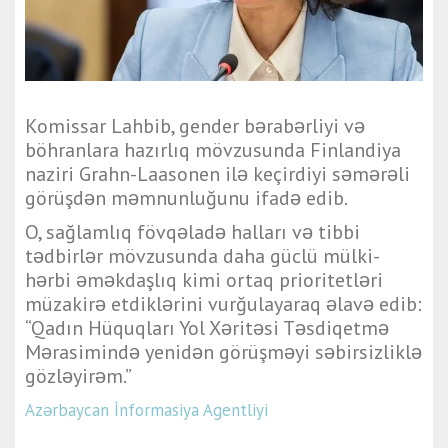
Komissar Lahbib, gender bərabərliyi və
böhranlara hazırlıq mövzusunda Finlandiya
naziri Grahn-Laasonen ilə keçirdiyi səmərəli
görüşdən məmnunluğunu ifadə edib.
O, sağlamlıq fövqəladə halları və tibbi
tədbirlər mövzusunda daha güclü mülki-
hərbi əməkdaşlıq kimi ortaq prioritetləri
müzakirə etdiklərini vurğulayaraq əlavə edib:
“Qadın Hüquqları Yol Xəritəsi Təsdiqetmə
Mərasimində yenidən görüşməyi səbirsizliklə
gözləyirəm.”
Azərbaycan İnformasiya Agentliyi