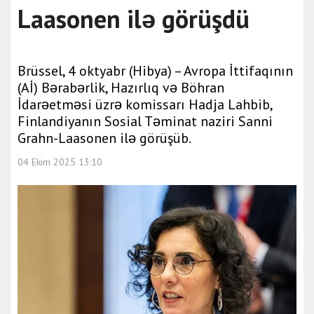
Laasonen ilə görüşdü
Brüssel, 4 oktyabr (Hibya) – Avropa İttifaqının
(Aİ) Bərabərlik, Hazırlıq və Böhran
İdarəetməsi üzrə komissarı Hadja Lahbib,
Finlandiyanın Sosial Təminat naziri Sanni
Grahn-Laasonen ilə görüşüb.
04 Ekim 2025 13:10