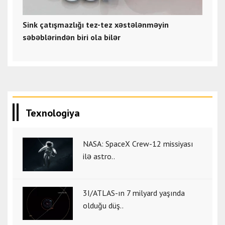
Sink çatışmazlığı tez-tez xəstələnməyin
səbəblərindən biri ola bilər
Texnologiya
NASA: SpaceX Crew-12 missiyası
ilə astro..
3I/ATLAS-ın 7 milyard yaşında
olduğu düş..