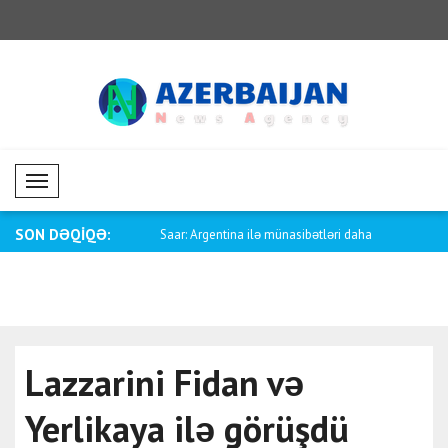
Mobil Menü
SON DƏQİQƏ:
özçüsü Baqaeidən Trampa
Saar: Argentina ilə münasibətləri daha
Fletcher: 
d..
səbəbindən
Lazzarini Fidan və
Yerlikaya ilə görüşdü