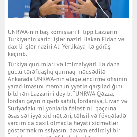
UNRWA-nın baş komissarı Filipp Lazzarini
Türkiyənin xarici işlər naziri Hakan Fidan və
daxili işlər naziri Ali Yerlikaya ilə görüş
keçirib.
Türkiyə qurumları və ictimaiyyəti ilə daha
güclü tərəfdaşlıq qurmaq məqsədilə
Ankarada UNRWA-nın əlaqələndirmə ofisinin
yaradılmasını məmnuniyyətlə qarşıladığını
bildirən Lazzarini deyib: “UNRWA Qəzza,
İordan çayının qərb sahili, İordaniya, Livan və
Suriyadakı milyonlarla fələstinli qaçqına
əsas səhiyyə xidmətləri, təhsil və fövqəladə
yardım da daxil olmaqla həyati xidmətlər
göstərmək missiyasını davam etdirdiyi bir