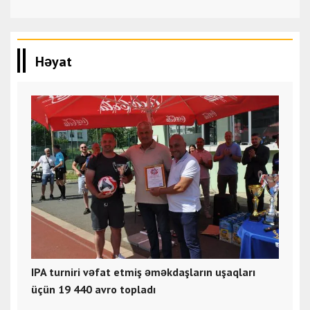
Həyat
IPA turniri vəfat etmiş əməkdaşların uşaqları
üçün 19 440 avro topladı