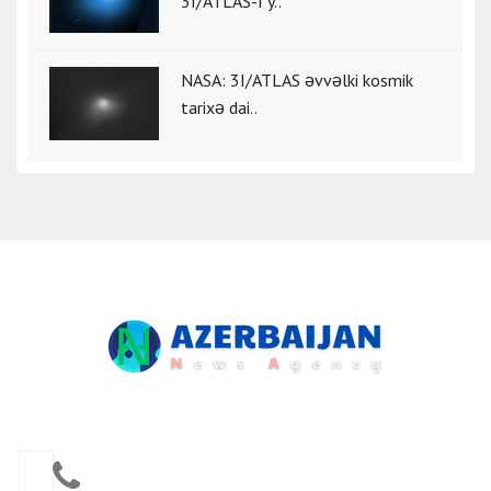
3I/ATLAS-ı y..
NASA: 3I/ATLAS əvvəlki kosmik
tarixə dai..