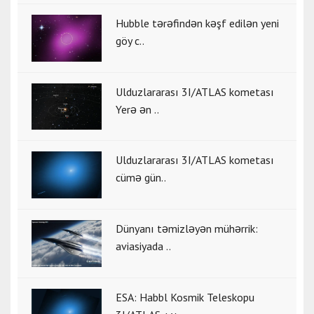
Hubble tərəfindən kəşf edilən yeni
göy c..
Ulduzlararası 3I/ATLAS kometası
Yerə ən ..
Ulduzlararası 3I/ATLAS kometası
cümə gün..
Dünyanı təmizləyən mühərrik:
aviasiyada ..
ESA: Habbl Kosmik Teleskopu