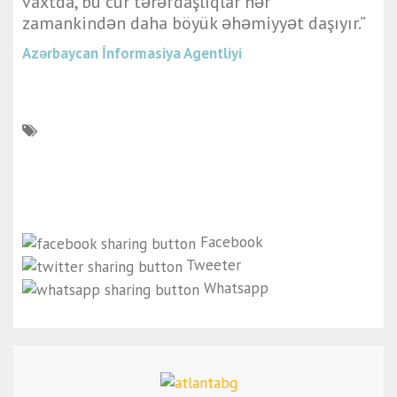
vaxtda, bu cür tərəfdaşlıqlar hər
zamankindən daha böyük əhəmiyyət daşıyır.”
Azərbaycan İnformasiya Agentliyi
Facebook
Tweeter
Whatsapp