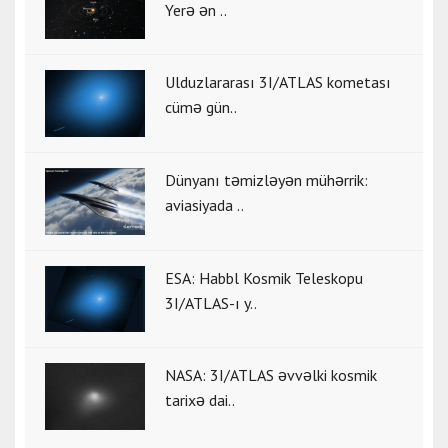
Yerə ən ..
Ulduzlararası 3I/ATLAS kometası
cümə gün..
Dünyanı təmizləyən mühərrik:
aviasiyada ..
ESA: Habbl Kosmik Teleskopu
3I/ATLAS-ı y..
NASA: 3I/ATLAS əvvəlki kosmik
tarixə dai..