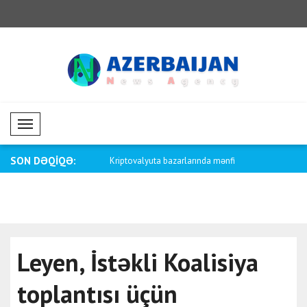
Mobil Menü
SON DƏQİQƏ:
aliya və Papua Yeni Qvineya
Kriptovalyuta bazarlarında mənfi
Saar: Kolum
dinamik..
Leyen, İstəkli Koalisiya
toplantısı üçün