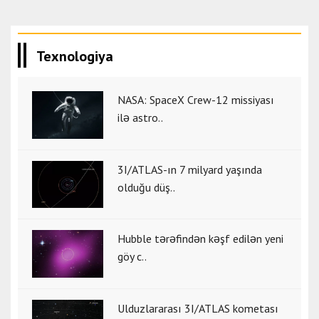
Texnologiya
NASA: SpaceX Crew-12 missiyası
ilə astro..
3I/ATLAS-ın 7 milyard yaşında
olduğu düş..
Hubble tərəfindən kəşf edilən yeni
göy c..
Ulduzlararası 3I/ATLAS kometası