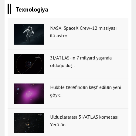
Texnologiya
NASA: SpaceX Crew-12 missiyası
ilə astro..
3I/ATLAS-ın 7 milyard yaşında
olduğu düş..
Hubble tərəfindən kəşf edilən yeni
göy c..
Ulduzlararası 3I/ATLAS kometası
Yerə ən ..