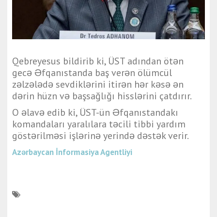
Qebreyesus bildirib ki, ÜST adından ötən
gecə Əfqanıstanda baş verən ölümcül
zəlzələdə sevdiklərini itirən hər kəsə ən
dərin hüzn və başsağlığı hisslərini çatdırır.
O əlavə edib ki, ÜST-ün Əfqanıstandakı
komandaları yaralılara təcili tibbi yardım
göstərilməsi işlərinə yerində dəstək verir.
Azərbaycan İnformasiya Agentliyi