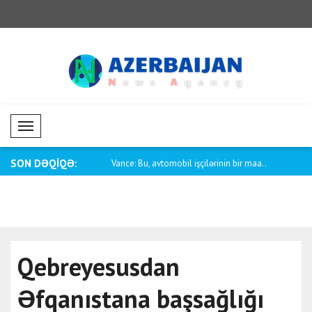
Mobil Menü
SON DƏQİQƏ:
vtomobil işçilərinin bir maa..
Pakistanın xarici işlər naziri Dar İorda..
Qətər Hörm
hücumu pi.
Qebreyesusdan
Əfqanıstana başsağlığı