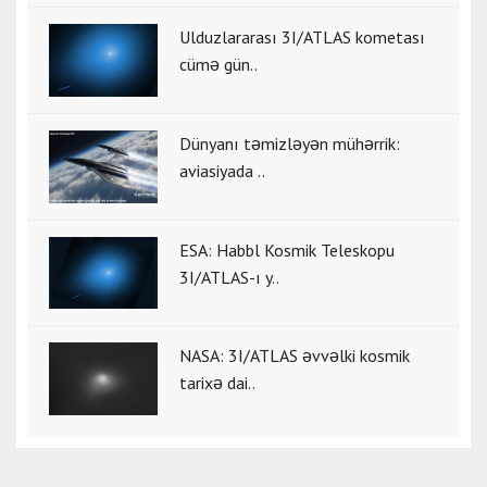
Ulduzlararası 3I/ATLAS kometası
cümə gün..
Dünyanı təmizləyən mühərrik:
aviasiyada ..
ESA: Habbl Kosmik Teleskopu
3I/ATLAS-ı y..
NASA: 3I/ATLAS əvvəlki kosmik
tarixə dai..