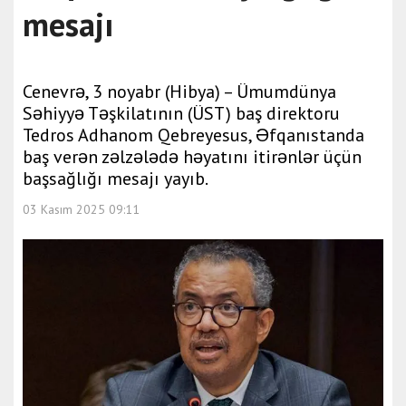
mesajı
Cenevrə, 3 noyabr (Hibya) – Ümumdünya
Səhiyyə Təşkilatının (ÜST) baş direktoru
Tedros Adhanom Qebreyesus, Əfqanıstanda
baş verən zəlzələdə həyatını itirənlər üçün
başsağlığı mesajı yayıb.
03 Kasım 2025 09:11