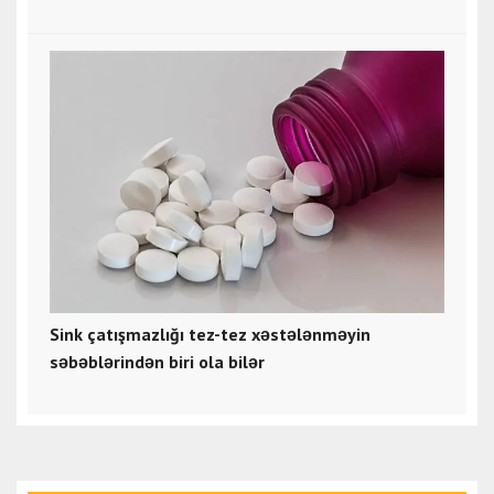
Sink çatışmazlığı tez-tez xəstələnməyin
səbəblərindən biri ola bilər