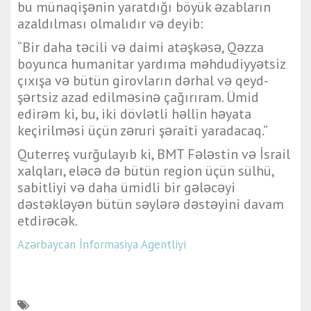
bu münaqişənin yaratdığı böyük əzabların
azaldılması olmalıdır və deyib:
“Bir daha təcili və daimi atəşkəsə, Qəzza
boyunca humanitar yardıma məhdudiyyətsiz
çıxışa və bütün girovların dərhal və qeyd-
şərtsiz azad edilməsinə çağırıram. Ümid
edirəm ki, bu, iki dövlətli həllin həyata
keçirilməsi üçün zəruri şəraiti yaradacaq.”
Quterreş vurğulayıb ki, BMT Fələstin və İsrail
xalqları, eləcə də bütün region üçün sülhü,
sabitliyi və daha ümidli bir gələcəyi
dəstəkləyən bütün səylərə dəstəyini davam
etdirəcək.
Azərbaycan İnformasiya Agentliyi