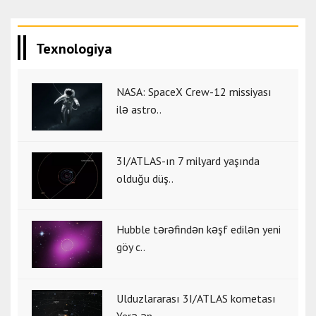
Texnologiya
NASA: SpaceX Crew-12 missiyası
ilə astro..
3I/ATLAS-ın 7 milyard yaşında
olduğu düş..
Hubble tərəfindən kəşf edilən yeni
göy c..
Ulduzlararası 3I/ATLAS kometası
Yerə ən ..