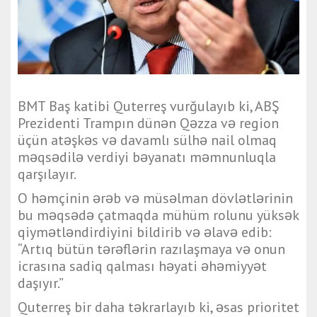
BMT Baş katibi Quterreş vurğulayıb ki, ABŞ
Prezidenti Trampın dünən Qəzza və region
üçün atəşkəs və davamlı sülhə nail olmaq
məqsədilə verdiyi bəyanatı məmnunluqla
qarşılayır.
O həmçinin ərəb və müsəlman dövlətlərinin
bu məqsədə çatmaqda mühüm rolunu yüksək
qiymətləndirdiyini bildirib və əlavə edib:
“Artıq bütün tərəflərin razılaşmaya və onun
icrasına sadiq qalması həyati əhəmiyyət
daşıyır.”
Quterreş bir daha təkrarlayıb ki, əsas prioritet