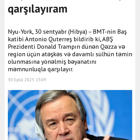
qarşılayıram
Nyu-York, 30 sentyabr (Hibya) – BMT-nin Baş
katibi Antonio Quterreş bildirib ki, ABŞ
Prezidenti Donald Trampın dünən Qəzza və
region üçün atəşkəs və davamlı sülhün təmin
olunmasına yönəlmiş bəyanatını
məmnunluqla qarşılayır.
30 Eylül 2025 15:09