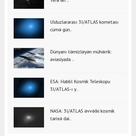
Ulduzlararası 3I/ATLAS kometası
cümə gün..
Dünyanı təmizləyən mühərrik:
aviasiyada ..
ESA: Habbl Kosmik Teleskopu
3I/ATLAS-ı y..
NASA: 3I/ATLAS əvvəlki kosmik
tarixə dai..