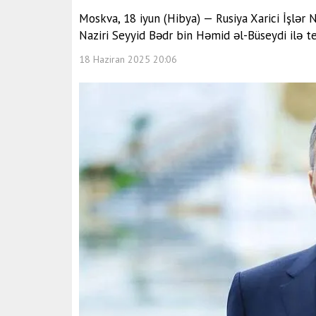
Moskva, 18 iyun (Hibya) — Rusiya Xarici İşlər 
Naziri Seyyid Bədr bin Həmid əl-Büseydi ilə te
18 Haziran 2025 20:06