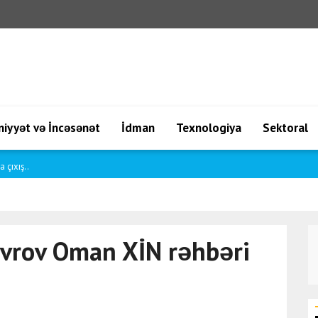
iyyət və İncəsənət
İdman
Texnologiya
Sektoral
 çıxış..
avrov Oman XİN rəhbəri