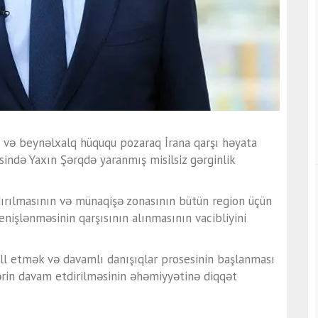
 və beynəlxalq hüququ pozaraq İrana qarşı həyata
sində Yaxın Şərqdə yaranmış misilsiz gərginlik
andırılmasının və münaqişə zonasının bütün region üçün
enişlənməsinin qarşısının alınmasının vacibliyini
əll etmək və davamlı danışıqlar prosesinin başlanması
lərin davam etdirilməsinin əhəmiyyətinə diqqət