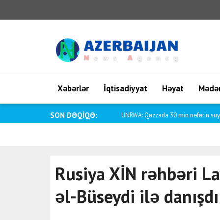
Xəbərlər
İqtisadiyyat
Həyat
Mədən
SON DƏQİQƏ:
UNRWA: Qəzzada 30 min nəfərin suya
Rusiya XİN rəhbəri L
əl-Büseydi ilə danışdı