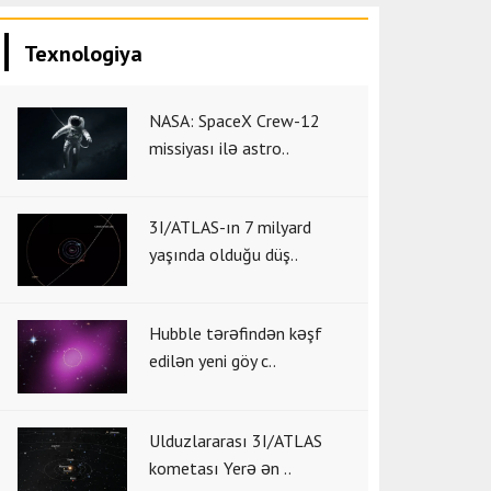
Texnologiya
NASA: SpaceX Crew-12
missiyası ilə astro..
3I/ATLAS-ın 7 milyard
yaşında olduğu düş..
Hubble tərəfindən kəşf
edilən yeni göy c..
Ulduzlararası 3I/ATLAS
kometası Yerə ən ..