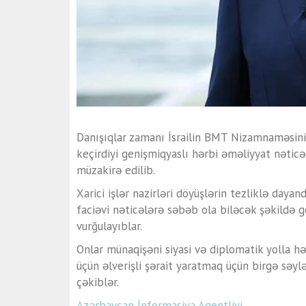
Danışıqlar zamanı İsrailin BMT Nizamnaməsini
keçirdiyi genişmiqyaslı hərbi əməliyyat nəticə
müzakirə edilib.
Xarici işlər nazirləri döyüşlərin tezliklə day
faciəvi nəticələrə səbəb ola biləcək şəkildə g
vurğulayıblar.
Onlar münaqişəni siyasi və diplomatik yolla h
üçün əlverişli şərait yaratmaq üçün birgə səy
çəkiblər.
Azərbaycan İnformasiya Agentliyi