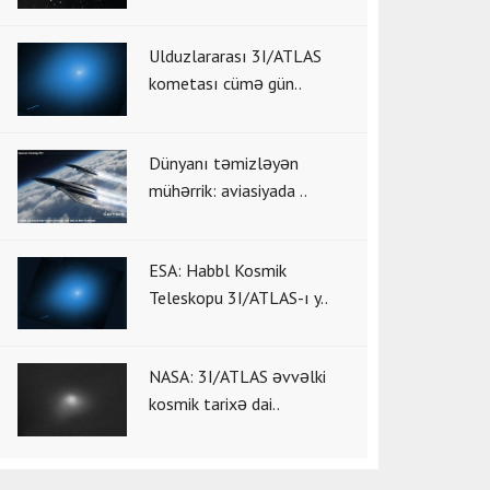
Ulduzlararası 3I/ATLAS
kometası cümə gün..
Dünyanı təmizləyən
mühərrik: aviasiyada ..
ESA: Habbl Kosmik
Teleskopu 3I/ATLAS-ı y..
NASA: 3I/ATLAS əvvəlki
kosmik tarixə dai..