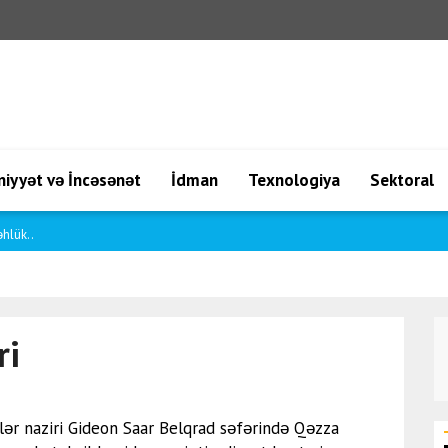
iyyət və İncəsənət
İdman
Texnologiya
Sektoral
..
ri
işlər naziri Gideon Saar Belqrad səfərində Qəzza