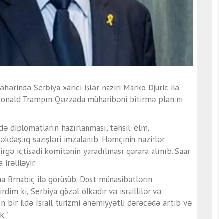
şəhərində Serbiya xarici işlər naziri Marko Djuric ilə
i Donald Trampın Qəzzada müharibəni bitirmə planını
ndə diplomatların hazırlanması, təhsil, elm,
kdaşlıq sazişləri imzalanıb. Həmçinin nazirlər
irgə iqtisadi komitənin yaradılması qərara alınıb. Saar
 irəliləyir.
na Brnabiç ilə görüşüb. Dost münasibətlərin
dim ki, Serbiya gözəl ölkədir və israillilər və
on bir ildə İsrail turizmi əhəmiyyətli dərəcədə artıb və
k.”