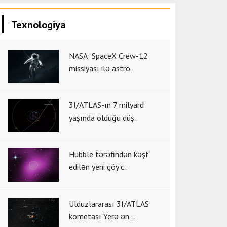
Texnologiya
NASA: SpaceX Crew-12
missiyası ilə astro..
3I/ATLAS-ın 7 milyard
yaşında olduğu düş..
Hubble tərəfindən kəşf
edilən yeni göy c..
Ulduzlararası 3I/ATLAS
kometası Yerə ən ..