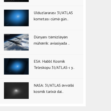
Ulduzlararası 3I/ATLAS
kometası cümə gün..
Dünyanı təmizləyən
mühərrik: aviasiyada ..
ESA: Habbl Kosmik
Teleskopu 3I/ATLAS-ı y..
NASA: 3I/ATLAS əvvəlki
kosmik tarixə dai..