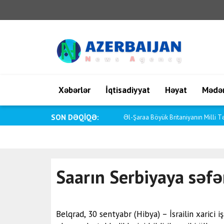
Xəbərlər
İqtisadiyyat
Həyat
Mədən
SON DƏQİQƏ:
Saar: İsrail öz vətəndaşlarını hər cür t
Saarın Serbiyaya səfə
Belqrad, 30 sentyabr (Hibya) – İsrailin xarici 