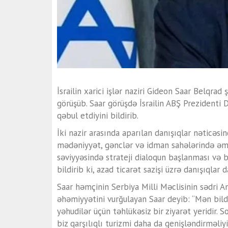
İsrailin xarici işlər naziri Gideon Saar Belqrad 
görüşüb. Saar görüşdə İsrailin ABŞ Prezident
qəbul etdiyini bildirib.
İki nazir arasında aparılan danışıqlar nəticəsi
mədəniyyət, gənclər və idman sahələrində əmə
səviyyəsində strateji dialoqun başlanması və b
bildirib ki, azad ticarət sazişi üzrə danışıqlar da
Saar həmçinin Serbiya Milli Məclisinin sədri A
əhəmiyyətini vurğulayan Saar deyib: “Mən bildir
yəhudilər üçün təhlükəsiz bir ziyarət yeridir. S
biz qarşılıqlı turizmi daha da genişləndirməliyi