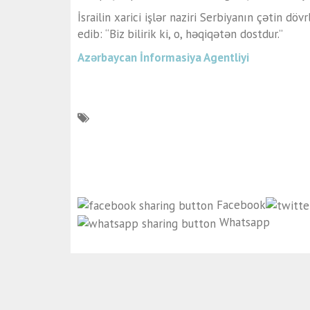
İsrailin xarici işlər naziri Serbiyanın çətin dö
edib: “Biz bilirik ki, o, həqiqətən dostdur.”
Azərbaycan İnformasiya Agentliyi
Facebook
Whatsapp