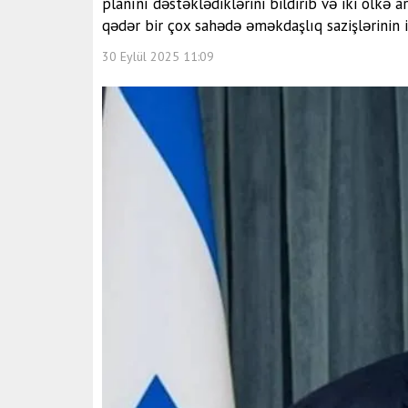
planını dəstəklədiklərini bildirib və iki ölkə 
qədər bir çox sahədə əməkdaşlıq sazişlərinin 
30 Eylül 2025 11:09