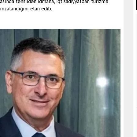
arasında təhsildən idmana, iqtisadiyyatdan turizmə
imzalandığını elan edib.