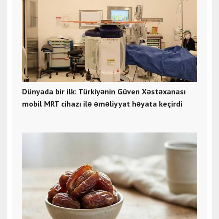
Dünyada bir ilk: Türkiyənin Güven Xəstəxanası
mobil MRT cihazı ilə əməliyyat həyata keçirdi