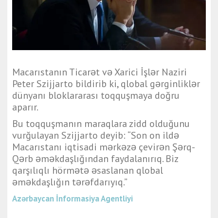
Macarıstanın Ticarət və Xarici İşlər Naziri
Peter Szijjarto bildirib ki, qlobal gərginliklər
dünyanı bloklararası toqquşmaya doğru
aparır.
Bu toqquşmanın maraqlara zidd olduğunu
vurğulayan Szijjarto deyib: “Son on ildə
Macarıstanı iqtisadi mərkəzə çevirən Şərq-
Qərb əməkdaşlığından faydalanırıq. Biz
qarşılıqlı hörmətə əsaslanan qlobal
əməkdaşlığın tərəfdarıyıq.”
Azərbaycan İnformasiya Agentliyi