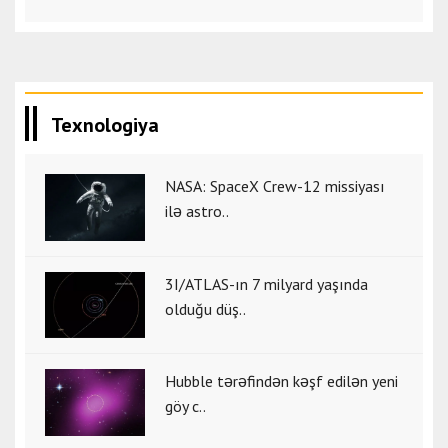
Texnologiya
NASA: SpaceX Crew-12 missiyası
ilə astro..
3I/ATLAS-ın 7 milyard yaşında
olduğu düş..
Hubble tərəfindən kəşf edilən yeni
göy c..