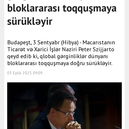
bloklararası toqquşmaya
sürükləyir
Budapeşt, 3 Sentyabr (Hibya) - Macarıstanın
Ticarət və Xarici İşlər Naziri Peter Szijjarto
qeyd edib ki, qlobal gərginliklər dünyanı
bloklararası toqquşmaya doğru sürükləyir.
03 Eylül 2025 09:09