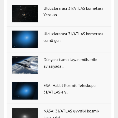
Ulduzlararası 3I/ATLAS kometası
Yerə ən ..
Ulduzlararası 3I/ATLAS kometası
cümə gün..
Dünyanı təmizləyən mühərrik:
aviasiyada ..
ESA: Habbl Kosmik Teleskopu
3I/ATLAS-ı y..
NASA: 3I/ATLAS əvvəlki kosmik
tarixə dai..