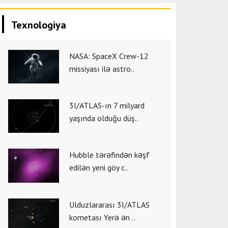
Texnologiya
NASA: SpaceX Crew-12
missiyası ilə astro..
3I/ATLAS-ın 7 milyard
yaşında olduğu düş..
Hubble tərəfindən kəşf
edilən yeni göy c..
Ulduzlararası 3I/ATLAS
kometası Yerə ən ..