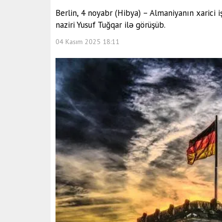
Berlin, 4 noyabr (Hibya) – Almaniyanın xarici i
naziri Yusuf Tuğqar ilə görüşüb.
04 Kasım 2025 18:11