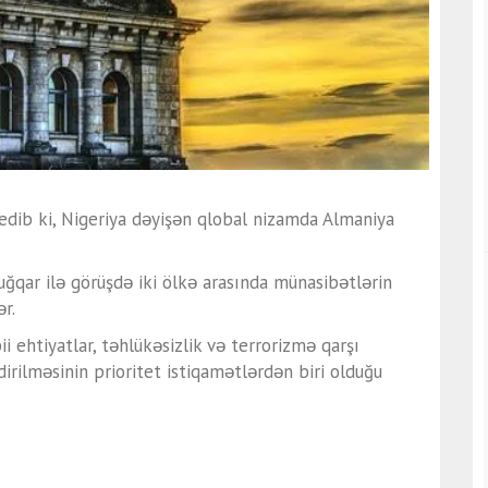
 edib ki, Nigeriya dəyişən qlobal nizamda Almaniya
f Tuğqar ilə görüşdə iki ölkə arasında münasibətlərin
r.
ii ehtiyatlar, təhlükəsizlik və terrorizmə qarşı
irilməsinin prioritet istiqamətlərdən biri olduğu