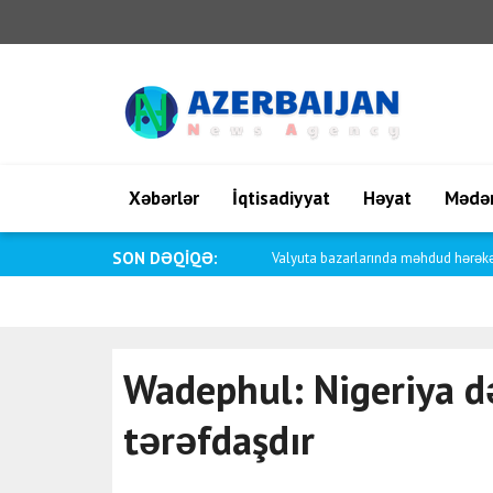
Xəbərlər
İqtisadiyyat
Həyat
Mədən
SON DƏQİQƏ:
Enerji əmtəələrində eniş meyli dava
Wadephul: Nigeriya d
tərəfdaşdır