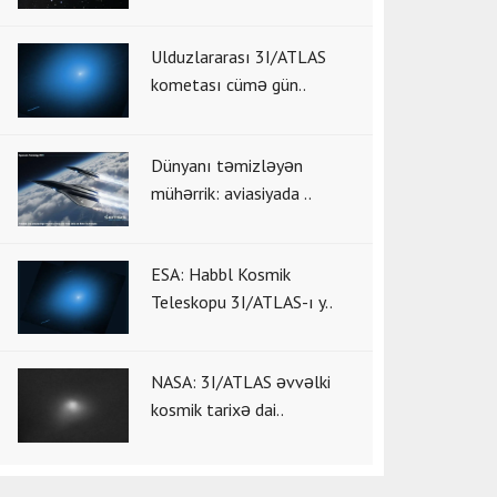
Ulduzlararası 3I/ATLAS
kometası cümə gün..
Dünyanı təmizləyən
mühərrik: aviasiyada ..
ESA: Habbl Kosmik
Teleskopu 3I/ATLAS-ı y..
NASA: 3I/ATLAS əvvəlki
kosmik tarixə dai..