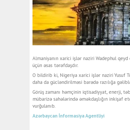
Almaniyanın xarici işlər naziri Wadephul qeyd
üçün əsas tərəfdaşdır.
O bildirib ki, Nigeriya xarici işlər naziri Yusu
daha da gücləndirilməsi barədə razılığa gəliblə
Görüş zamanı həmçinin iqtisadiyyat, enerji, təb
mübarizə sahələrində əməkdaşlığın inkişaf etd
vurğulanıb.
Azərbaycan İnformasiya Agentliyi