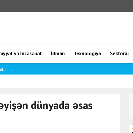
iyyət və İncəsənət
İdman
Texnologiya
Sektoral
m edi..
əyişən dünyada əsas