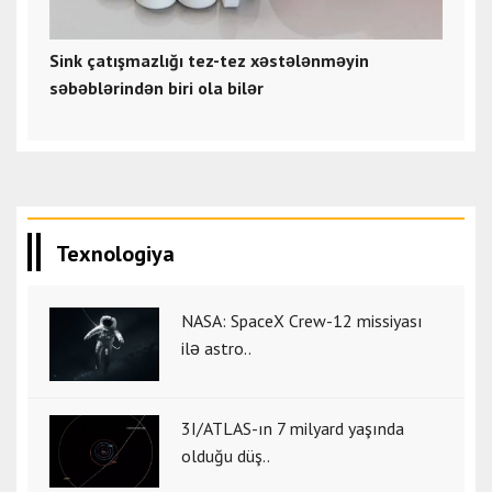
Sink çatışmazlığı tez-tez xəstələnməyin
səbəblərindən biri ola bilər
Texnologiya
NASA: SpaceX Crew-12 missiyası
ilə astro..
3I/ATLAS-ın 7 milyard yaşında
olduğu düş..