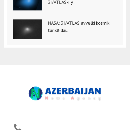
3I/ATLAS-ı y..
NASA: 3I/ATLAS əvvəlki kosmik
tarixə dai..