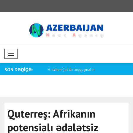
Mobil Menü
SON DƏQİQƏ:
tina ilə münasibətləri daha
Fletcher: Çadda toqquşmalar
Şərif: Məkk
səbəbindən 6..
Quterreş: Afrikanın
potensialı ədalətsiz