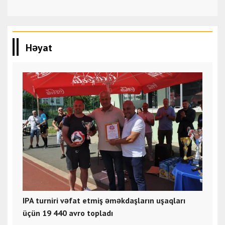
Həyat
IPA turniri vəfat etmiş əməkdaşların uşaqları
üçün 19 440 avro topladı