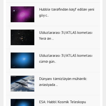
Hubble tərəfindən kəşf edilən yeni
göy c..
Ulduzlararası 3I/ATLAS kometası
Yerə ən ..
Ulduzlararası 3I/ATLAS kometası
cümə gün..
Dünyanı təmizləyən mühərrik:
aviasiyada ..
ESA: Habbl Kosmik Teleskopu