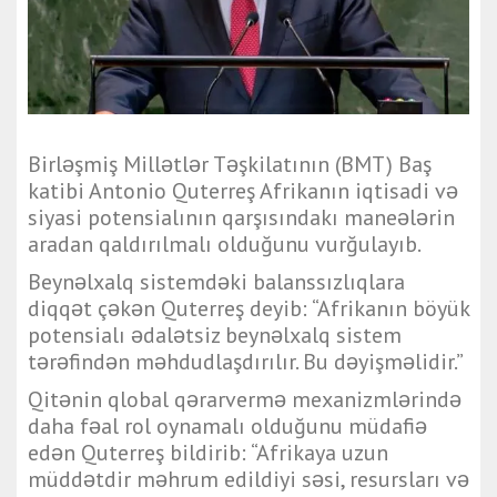
Birləşmiş Millətlər Təşkilatının (BMT) Baş
katibi Antonio Quterreş Afrikanın iqtisadi və
siyasi potensialının qarşısındakı maneələrin
aradan qaldırılmalı olduğunu vurğulayıb.
Beynəlxalq sistemdəki balanssızlıqlara
diqqət çəkən Quterreş deyib: “Afrikanın böyük
potensialı ədalətsiz beynəlxalq sistem
tərəfindən məhdudlaşdırılır. Bu dəyişməlidir.”
Qitənin qlobal qərarvermə mexanizmlərində
daha fəal rol oynamalı olduğunu müdafiə
edən Quterreş bildirib: “Afrikaya uzun
müddətdir məhrum edildiyi səsi, resursları və